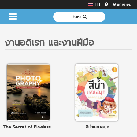
TH
เข้าสู่ระบบ
ค้นหา
งานอดิเรก และงานฝีมือ
The Secret of Flawless Photography : เคล็ดลับความสำเร็จในการถ่ายภาพที่สมบูรณ์แบบ
สีน้ำแสนสนุก