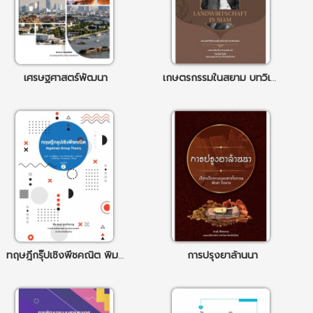
เศรษฐศาสตร์พัฒนา
เกษตรกรรมในสยาม บทวิเคราะห์เชิงประวัติศาสตร์เศรษฐกิจของราชอาณาจักรสยาม
ทฤษฎีกรุ๊ปเชิงพีชคณิต พิมพ์คร้ังที่ 2 Algebraic Group Theory
การปรุงยาล้านนา