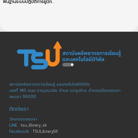
พื้นฐานระบบปฎิบัติการยูนิกซ์ (Fundamental of UNIX)
สถาบันทรัพยากรการเรียนรู้ และเทคโนโลยีดิจิทัล
เลขที่ 140 ถนน กาญจนวนิช ตำบล เขารูปช้าง อำเภอเมืองสงขลา
สงขลา 90000
ติดต่อเรา
วิทยาเขตสงขลา
LINE :
tsu_library_sk
Facebook :
TSULibrarySK