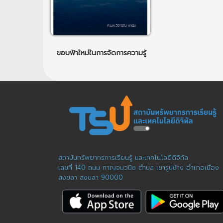
ขอบฟ้าใหม่ในการจัดการความรู้
สถาบันทรัพยากรการเรียนรู้ และเทคโนโลยีดิจิทัล
เลขที่ 140 ถนน กาญจนวนิช ตำบล เขารูปช้าง อำเภอเมือง
สงขลา สงขลา 90000